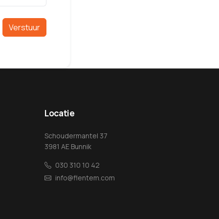
Verstuur
Locatie
Schoudermantel 37
3981 AE Bunnik
030 310 10 42
info@flentem.com