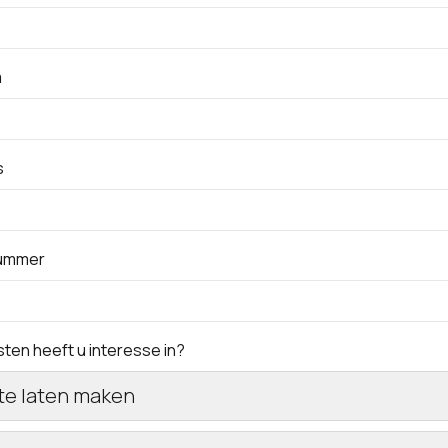
m
s
ummer
ten heeft u interesse in?
te laten maken