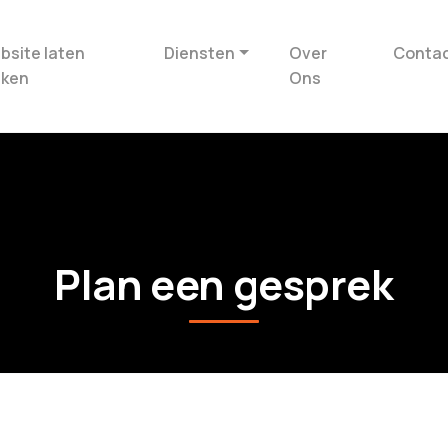
bsite laten
Diensten
Over
Conta
ken
Ons
Plan een gesprek