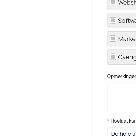
Websh
Softwa
Marke
Overi
Opmerkinge
Hoelaat kun