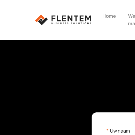
Home
We
ma
Uw naam