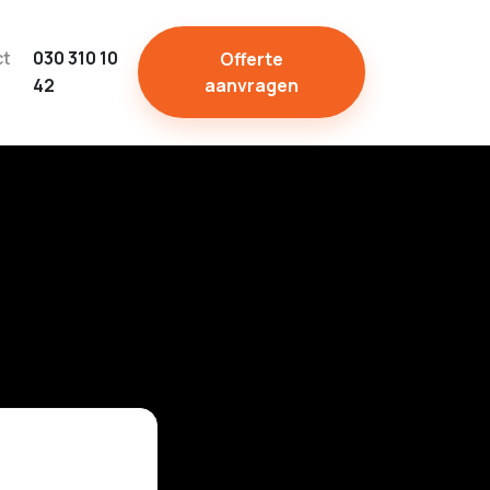
ct
030 310 10
Offerte
42
aanvragen